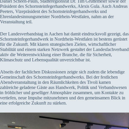
Daniel Scheen-Pauls, Städteregionsrat Dr. Tim Grüttemeier sowie der
Präsident des Schornsteinfegerhandwerks, Alexis Gula. Auch Andreas
Peeters, Vizepräsident des Schornsteinfegerhandwerks und
Ehrenlandesinnungsmeister Nordrhein-Westfalen, nahm an der
Veranstaltung teil.
Der Landesverbandstag in Aachen hat damit eindrucksvoll gezeigt, das
Schornsteinfegerhandwerk in Nordrhein-Westfalen ist bestens gerüstet
für die Zukunft. Mit klaren strategischen Zielen, wirtschaftlicher
Stabilität und einem starken Netzwerk gestaltet der Landesfachverband
aktiv die Weiterentwicklung einer Branche, die für Sicherheit,
Klimaschutz und Lebensqualität unverzichtbar ist.
Abseits der fachlichen Diskussionen zeigte sich zudem die lebendige
Gemeinschaft des Schornsteinfegerhandwerks. Bei der festlichen
Abendveranstaltung in den Räumlichkeiten des Tivoli kamen
zahlreiche geladene Gäste aus Handwerk, Politik und Verbandswesen
in fröhlicher und geselliger Atmosphäre zusammen, um Kontakte zu
vertiefen, neue Impulse mitzunehmen und den gemeinsamen Blick in
eine erfolgreiche Zukunft zu stärken.