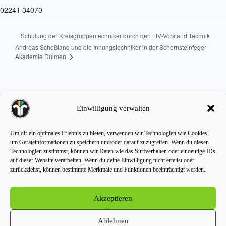
02241 34070
Schulung der Kreisgruppentechniker durch den LIV-Vorstand Technik
Andreas Schoßland und die Innungstechniker in der Schornsteinfeger-
Akademie Dülmen
Einwilligung verwalten
Landesfachverband des
Um dir ein optimales Erlebnis zu bieten, verwenden wir Technologien wie Cookies,
Schornsteinfegerhandwerks NRW
um Geräteinformationen zu speichern und/oder darauf zuzugreifen. Wenn du diesen
Beedstraße 44
Technologien zustimmst, können wir Daten wie das Surfverhalten oder eindeutige IDs
40468 Düsseldorf
auf dieser Website verarbeiten. Wenn du deine Einwilligung nicht erteilst oder
Tel.: +49 211 424438
zurückziehst, können bestimmte Merkmale und Funktionen beeinträchtigt werden.
⁢E-Mail:
info@schornsteinfeger-nrw.de
Routenplaner
Akzeptieren
Copyright © 2026 Landesfachverband des
Ablehnen